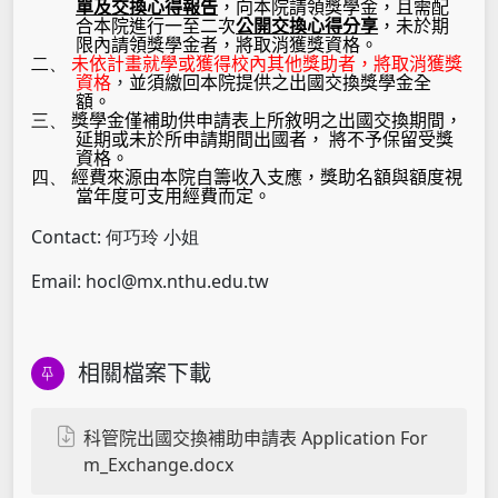
單及交換心得報告
，向本院請領獎學金，且需配
合本院進行一至二次
公開交換心得分享
，未於期
限內請領獎學金者，將取消獲獎資格。
二、
未依計畫就學或獲得校內其他獎助者，將取消獲獎
資格
，
並須繳回本院提供之出國交換獎學金全
額。
三、
獎學金僅補助供申請表上所敘明之出國交換期間，
延期或未於所申請期間出國者， 將不予保留受獎
資格。
四、
經費來源由本院自籌收入支應，獎助名額與額度視
當年度可支用經費而定。
Contact: 何巧玲 小姐
Email: hocl@mx.nthu.edu.tw
相關檔案下載
科管院出國交換補助申請表 Application For
m_Exchange.docx