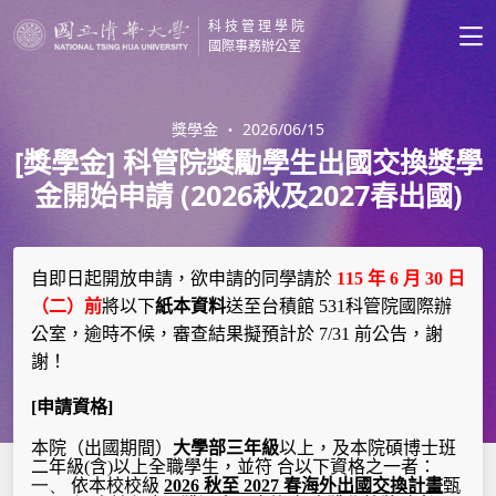
科技管理學院
國際事務辦公室
獎學金
・
2026/06/15
[獎學金] 科管院獎勵學生出國交換獎學
金開始申請 (2026秋及2027春出國)
自即日起開放申請，欲申請的同學請於
115
年
6
月 30
日
（二）前
將以下
紙本資料
送至台積館
531
科管院國際辦
公室，逾時不候，審查結果擬預計於
7/31
前公告，謝
謝！
[
申請資格
]
本院（出國期間）
大學部三年級
以上，及本院碩博士班
二年級
(
含
)
以上全職學生，並符 合以下資格之一者：
一、
依本校校級
2026
秋至
2027
春海外出國交換計畫
甄