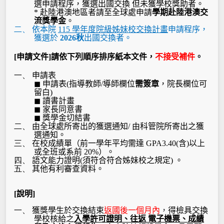
選申請程序，獲選出國交換 但未獲學校獎助者。
*
赴陸港澳地區者請至全球處申請
學期赴陸港澳交
流獎學金
。
二、
依本院
115
學年度院級姊妹校交換計畫
申請程序，
獲選於
2026
秋
出國交換者。
[
申請文件
]
請依下列順序排序紙本文件，
不接受補件
。
一、
申請表
◼
申請表
(
指導教師
/
導師欄位
需簽章
，院長欄位可
留白
)
◼
讀書計畫
◼
家長同意書
◼
獎學金切結書
二、
由全球處所寄出的獲選通知
/
由科管院所寄出之獲
選通知。
三、
在校成績單（前一學年平均需達
GPA3.40(
含
)
以上
或全班或系前
20%
）。
四、
語文能力證明
(
須符合符合姊妹校之規定
)
。
五、
其他有利審查資料。
[
說明
]
一、
獲獎學生於交換結束
返國後一個月內
，
得檢具交換
學校核給之
入學許可證明、往返 電子機票、成績