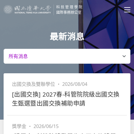
科技管理學院
國際事務辦公室
最新消息
出國交換及雙聯學位
・
2026/08/04
[出國交換] 2027春-科管院院級出國交換
生甄選暨出國交換補助申請
獎學金
・
2026/06/15