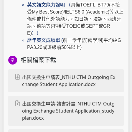
英文語文能力證明 （
具備
TOEFL iBT79(
不接
受
My Best Score)/IELTS6.0 (Academic)
等以上
條件或其他外語能力，如日語、法語、西班牙
語、德語等
(
不接受
TOEIC
或
GEPT
或
GR
E)
）
）
歷年英文成績單 (
前一學年
(
前兩學期
)
平均達
G
PA3.20
或班級前
50%
以上)
相關檔案下載
出國交換生申請表_NTHU CTM Outgoing Ex
change Student Application.docx
出國交換生申請-讀書計畫_NTHU CTM Outg
oing Exchange Student Application_study
plan.docx