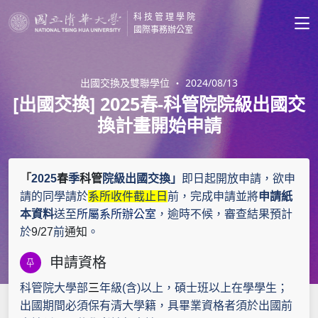
科技管理學院
國際事務辦公室
出國交換及雙聯學位
・
2024/08/13
[出國交換] 2025春-科管院院級出國交
換計畫開始申請
「
2025
春
季
科管
院級出國交換」
即日起開放申請，欲申
請的同學請於
系所收件截止日
前，完成申請並將
申請紙
本資料
送至
所屬系所辦公室
，逾時不候，審查結果預計
於
9/27
前
通知
。
申請資格
科管院大學部
三
年級
(
含
)
以上，碩士班以上在學學生；
出國期間必須保有清大學籍，具畢業資格者須於出國前