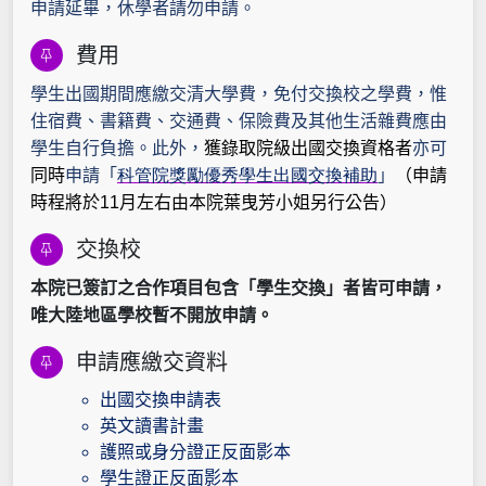
申請延畢，休學者請勿申請。
費用
學生出國期間應繳交清大學費，免付交換校之學費，惟
住宿費、書籍費、交通費、保險費及其他生活雜費應由
學生自行負擔。此外，
獲錄取院級出國交換資格者
亦可
同時
申請「
科管院獎勵優秀學生出國交換補助
」
（申請
時程將於
11
月左右由本院
葉曳芳
小姐另行公告）
交換校
本院已簽訂之合作項目包含「學生交換」者皆可申請，
唯大陸地區學校暫不開放申請。
申請應繳交資料
出國交換申請表
英文讀書計畫
護照或身分證正反面影本
學生證正反面影本