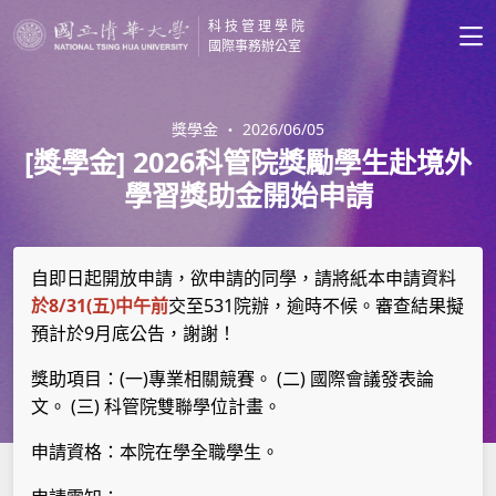
科技管理學院
國際事務辦公室
獎學金
・
2026/06/05
[獎學金] 2026科管院獎勵學生赴境外
學習獎助金開始申請
自即日起開放申請，欲申請的同學，請將紙本申請資料
8/31(
)
531
於
五
中午前
交至
院辦，逾時不候。審查結果擬
9
預計於
月底公告，謝謝！
(
)
(
)
獎助項目：
一
專業相關競賽。
二
國際會議發表論
(
)
文。
三
科管院雙聯學位計畫。
申請資格：本院在學全職學生。