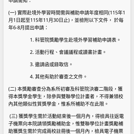
申請需知：
(
)
(115
1
一
實際赴境外學習時間需與補助申請年度相同
年
1
115
11
30
)
月
日起至
年
月
日止
，並檢附以下文件，
於每
6-8
年
月提出申請：
1.
科管院獎勵學生赴境外學習補助申請表。
2.
活動行程、會議議程或讀書計畫。
3.
邀請函或錄取信。
4.
其他有助於審查之文件。
(
)
二
本獎勵審查分為系所初審及科管院決審二階段，獲
得本獎學金學生，除參與雙聯學位計畫者，不得兼領校
內其他類似性質獎學金，惟系所補助不在此限。
(
)
三
獲獎學生需於活動結束後一個月內，得檢具往返電
子機票向本院請領獎勵補助金，惟雙聯學位計畫獎勵補
助獲獎生需於完成兩校註冊後一個月內，檢具電子機票