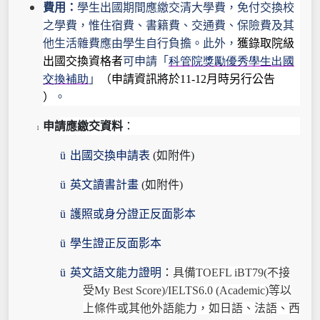
費用：
學生出國期間應繳交清大學費，免付交換校
之學費，惟住宿費、書籍費、交通費、保險費及其
他生活雜費應由學生自行負擔。此外，
獲錄取院級
出國交換資格者
可申請「
科管院獎勵優秀學生出國
交換補助
」
（申請資訊將於
11-12
月時另行公告
）
。
申請應繳交資料
：
l
ü
出國交換申請表
(
如附件
)
ü
英文讀書計畫
(
如附件
)
ü
護照或身分證正反面影本
ü
學生證正反面影本
ü
英文語文能力證明
：
具備
TOEFL iBT79(
不接
受
My Best Score)/IELTS6.0 (Academic)
等以
上條件或其他外語能力，如日語、法語、西