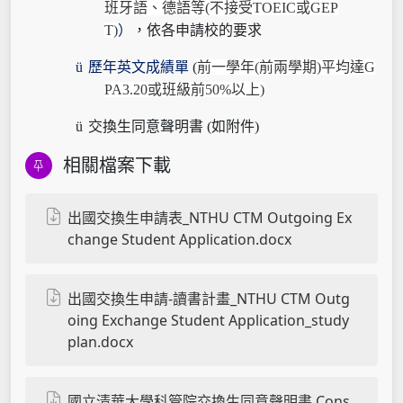
班牙語、德語等
(
不接受
TOEIC
或
GEP
T)
）
，依各申請校的要求
ü
歷年英文成績單
(
前一學年
(
前兩學期
)
平均達
G
PA3.20
或班級前
50%
以上
)
ü
交換生同意聲明書
(
如附件
)
相關檔案下載
出國交換生申請表_NTHU CTM Outgoing Ex
change Student Application.docx
出國交換生申請-讀書計畫_NTHU CTM Outg
oing Exchange Student Application_study
plan.docx
國立清華大學科管院交換生同意聲明書 Cons