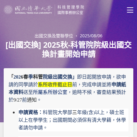
科技管理學院
國際事務辦公室
出國交換及雙聯學位
・
2025/08/06
[出國交換] 2025秋-科管院院級出國交
換計畫開始申請
「
202
6
春
季
科管
院級出國交換」
即日起開放申請，欲申
請的同學請於
系所收件截止日
前，完成申請並將
申請紙
本資料
送至
所屬系所辦公室
，逾時不候，審查結果預計
於
9/27
前
通知
。
申請資格：
科管院大學部
三
年級
(
含
)
以上，碩士班
以上在學學生；出國期間必須保有清大學籍，休學
者請勿申請。