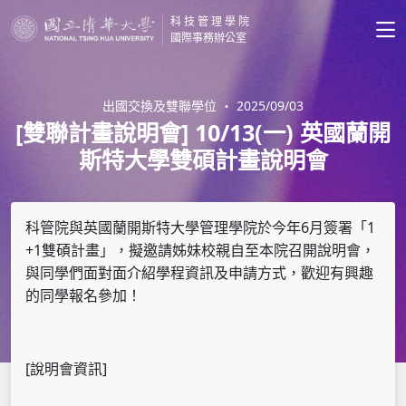
科技管理學院
國際事務辦公室
出國交換及雙聯學位
・
2025/09/03
[雙聯計畫說明會] 10/13(一) 英國蘭開
斯特大學雙碩計畫說明會
6
1
科管院與英國蘭開斯特大學管理學院於今年
月簽署「
+1
雙碩計畫」，擬邀請姊妹校親自至本院召開說明會，
與同學們面對面介紹學程資訊及申請方式，歡迎有興趣
的同學報名參加！
[
]
說明會資訊