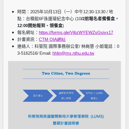
時間：
2025
年
10
月
13
日（一）中午
12:30-13:30 /
地
點：台積館
6F
孫運璿紀念中心
(10
/2
前報名者備餐盒，
12:00
開始報到、領餐盒
)
報名網址：
https://forms.gle/VjbzWYEWZsGsivx17
計畫資訊：
CTM OIA網站
連絡人：科管院 國際事務辦公室
/
林絢慧 小姐
電話：
0
3-5162516/ Email:
hhlin@mx.nthu.edu.tw