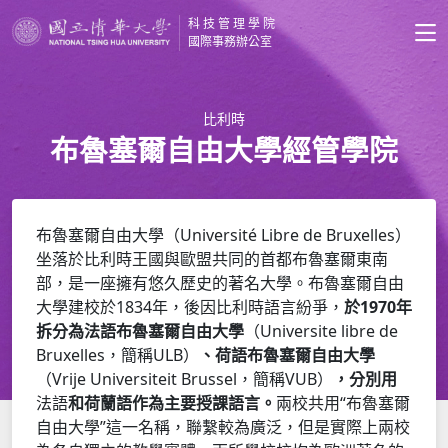
科技管理學院
國際事務辦公室
比利時
布魯塞爾自由大學經管學院
布魯塞爾自由大學（Université Libre de Bruxelles）
坐落於比利時王國與歐盟共同的首都布魯塞爾東南
部，是一座擁有悠久歷史的著名大學。布魯塞爾自由
大學建校於1834年，後因比利時語言紛爭，
於1970年
拆分為
法語布魯塞爾自由大學
（Universite libre de
Bruxelles，簡稱ULB）
、
荷語布魯塞爾自由大學
（Vrije Universiteit Brussel，簡稱VUB）
，分別用
法語
和
荷蘭語
作為主要授課語言。
兩校共用“布魯塞爾
自由大學”這一名稱，聯繫較為廣泛，但是實際上兩校