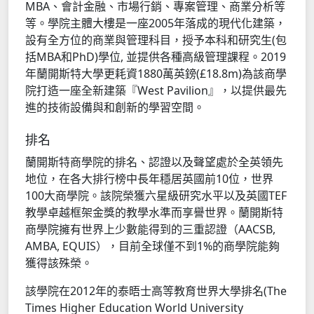
MBA、會計金融、市場行銷、專案管理、商業分析等
等。學院主體大樓是一座2005年落成的現代化建築，
設有全方位的商業與管理科目，授予本科和研究生(包
括MBA和PhD)學位, 並提供各種高級管理課程。2019
年蘭開斯特大學更耗資1880萬英鎊(£18.8m)為該商學
院打造一座全新建築『West Pavilion』，以提供最先
進的技術設備與和創新的學習空間。
排名
蘭開斯特商學院的排名、認證以及聲望處於全英領先
地位，在各大排行榜中長年穩居英國前10位，世界
100大商學院。該院榮獲六星級研究水平以及英國TEF
教學卓越框架金獎的教學水準而享譽世界。蘭開斯特
商學院擁有世界上少數能得到的三重認證（AACSB,
AMBA, EQUIS），目前全球僅不到1%的商學院能夠
獲得該殊榮。
該學院在2012年的泰晤士高等教育世界大學排名(The
Times Higher Education World University